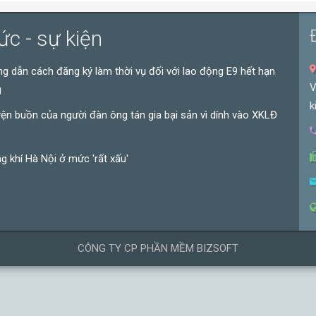
ức - sự kiện
g dẫn cách đăng ký làm thời vụ đối với lao động E9 hết hạn
V
g
k
ện buồn của người đàn ông tán gia bại sản vì dính vào XKLĐ
g khí Hà Nội ở mức 'rất xấu'
CÔNG TY CP PHẦN MỀM BIZSOFT