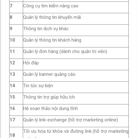
7
Công cụ tìm kiếm nâng cao
8
Quản lý thông tin khuyến mãi
9
Thông tin dịch vụ khác
10
Quản lý thông tin khách hàng
11
Quản lý đơn hàng (dành cho quản trị viên)
12
Hỏi đáp
13
Quản lý banner quảng cáo
14
Tin tức sự kiện
15
Thông tin trợ giúp hữu ích
16
Hệ soạn thảo nội dung tĩnh
17
Quản lý link-exchange (hỗ trợ marketing online)
Tối ưu hóa từ khóa và đường link (hỗ trợ marketing
18