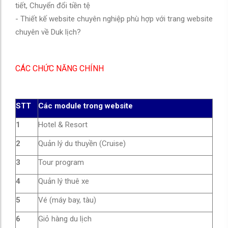
tiết, Chuyển đổi tiền tệ
- Thiết kế website chuyên nghiệp phù hợp với trang website
chuyên về Duk lịch?
CÁC CHỨC NĂNG CHÍNH
STT
Các module trong website
1
Hotel & Resort
2
Quản lý du thuyền (Cruise)
3
Tour program
4
Quản lý thuê xe
5
Vé (máy bay, tàu)
6
Giỏ hàng du lịch